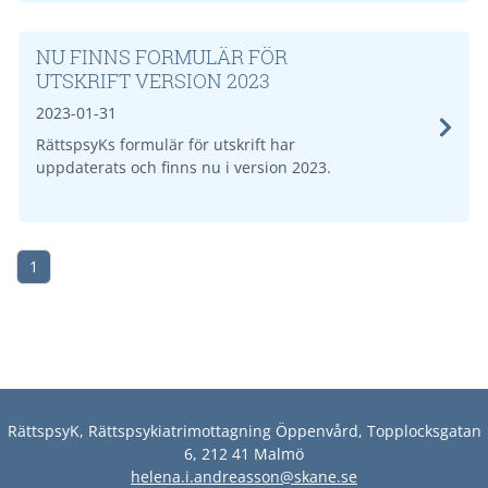
NU FINNS FORMULÄR FÖR
UTSKRIFT VERSION 2023
2023-01-31
RättspsyKs formulär för utskrift har
uppdaterats och finns nu i version 2023.
1
RättspsyK, Rättspsykiatrimottagning Öppenvård, Topplocksgatan
6, 212 41 Malmö
helena.i.andreasson@skane.se