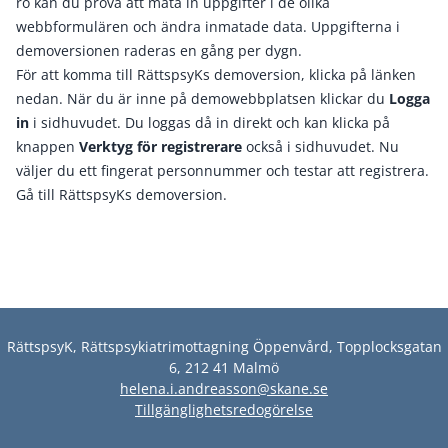
ro kan du prova att mata in uppgifter i de olika
webbformulären och ändra inmatade data. Uppgifterna i
demoversionen raderas en gång per dygn.
För att komma till RättspsyKs demoversion, klicka på länken
nedan. När du är inne på demowebbplatsen klickar du
Logga
in
i sidhuvudet. Du loggas då in direkt och kan klicka på
knappen
Verktyg för registrerare
också i sidhuvudet. Nu
väljer du ett fingerat personnummer och testar att registrera.
Gå till RättspsyKs demoversion.
RättspsyK, Rättspsykiatrimottagning Öppenvård, Topplocksgatan
6, 212 41 Malmö
helena.i.andreasson@skane.se
Tillgänglighetsredogörelse