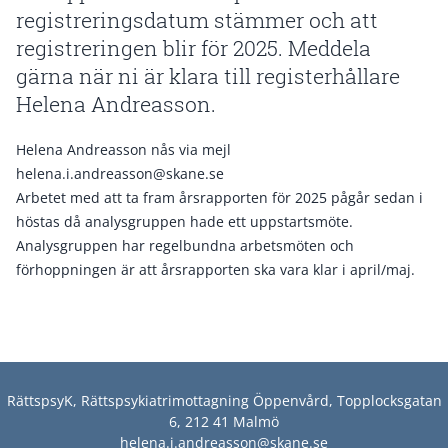
registreringsdatum stämmer och att
registreringen blir för 2025. Meddela
gärna när ni är klara till registerhållare
Helena Andreasson.
Helena Andreasson nås via mejl
helena.i.andreasson@skane.se
Arbetet med att ta fram årsrapporten för 2025 pågår sedan i
höstas då analysgruppen hade ett uppstartsmöte.
Analysgruppen har regelbundna arbetsmöten och
förhoppningen är att årsrapporten ska vara klar i april/maj.
RättspsyK, Rättspsykiatrimottagning Öppenvård, Topplocksgatan
6, 212 41 Malmö
helena.i.andreasson@skane.se